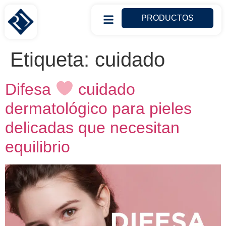
PRODUCTOS
Etiqueta:
cuidado
Difesa
cuidado
dermatológico para pieles
delicadas que necesitan
equilibrio