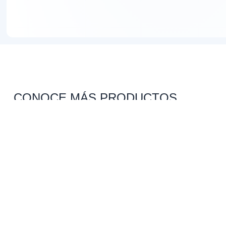
CONOCE MÁS PRODUCTOS
Fotoprotección
Nuevo
PROG
WATER TOUCH
$
PRO
139.500
SUPERFLUID
CON
OJO