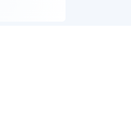
RESSION (+)
Nuevo
PROGRESSION (+)
Nuevo
GRESSION (+)
$
239.900
TORNO DE
S
PROGRESSION (+)
2
CREMA
ANTIARRUGAS