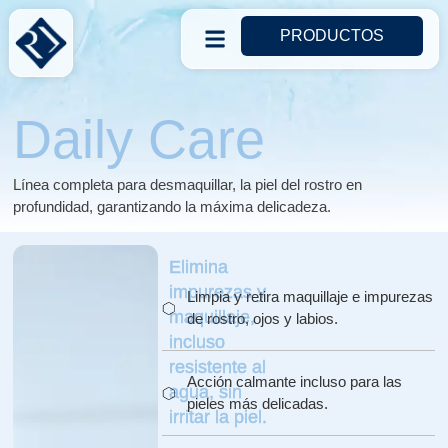
PRODUCTOS
Daily Care
Línea completa para desmaquillar, la piel del rostro en
profundidad, garantizando la máxima delicadeza.
Elimina
impurezas y
Limpia y retira maquillaje e impurezas
maquillaje,
de rostro, ojos y labios.
incluso
resistente al
Acción calmante incluso para las
agua, sin
pieles más delicadas.
irritar la piel.